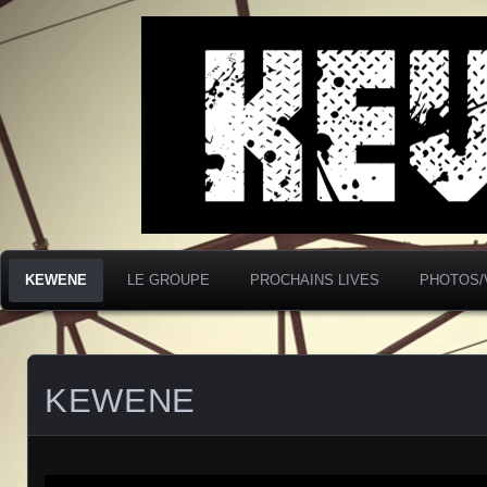
Entre la douceur d'une claque et la violen
KEWENE - Rock P
KEWENE
LE GROUPE
PROCHAINS LIVES
PHOTOS/
KEWENE