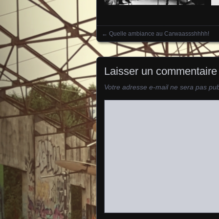
←
Quelle ambiance au Carwaassshhhh!
Posts navigation
Laisser un commentaire
Votre adresse e-mail ne sera pas pub