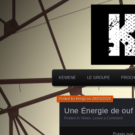
Entre la douceur d
KEWENE
KEWENE
LE GROUPE
PROCH
Posted by
frengy
on
28/03/2024
Une Énergie de ouf
Posted in:
News
.
Leave a Comment
Putain que 