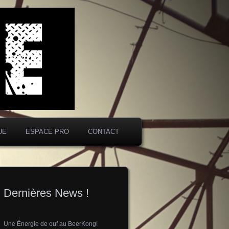
çais
UE
ESPACE PRO
CONTACT
Dernières News !
Une Énergie de ouf au BeerKong!